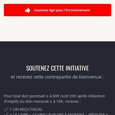
Soutenez Agir pour l'Environnement
SOUTENEZ CETTE INITIATIVE
et recevez cette contrepartie de bienvenue :
Pour tout don ponctuel ≥ à 60€ (soit 20€ après réduction
d’impôt) ou don mensuel ≥ à 10€, recevez :
✔️ + UN REÇU FISCAL
✔️ + LE LIVRE « LE MEILLEUR DES E-MONDES – RÉSISTER A