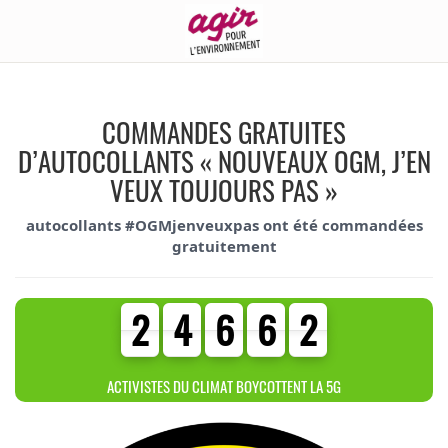
COMMANDES GRATUITES
D’AUTOCOLLANTS « NOUVEAUX OGM, J’EN
VEUX TOUJOURS PAS »
autocollants #OGMjenveuxpas ont été commandées
gratuitement
2
4
6
6
2
2
4
6
6
2
3
0
3
1
ACTIVISTES DU CLIMAT BOYCOTTENT LA 5G