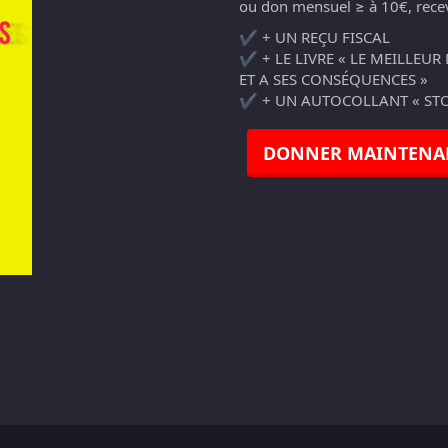
ou don mensuel ≥ à 10€, recev
✔️ + UN REÇU FISCAL
✔️ + LE LIVRE « LE MEILLEUR
ET A SES CONSÉQUENCES »
✔️ + UN AUTOCOLLANT « STO
DONNER MAINTENA