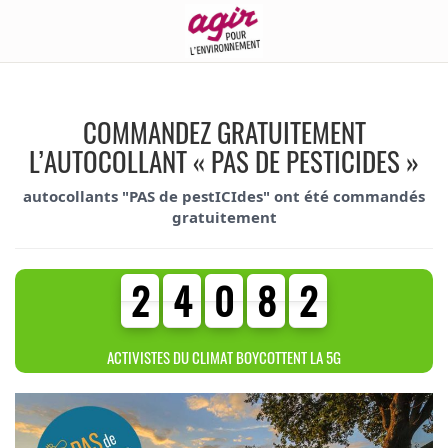
COMMANDEZ GRATUITEMENT
L’AUTOCOLLANT « PAS DE PESTICIDES »
autocollants "PAS de pestICIdes" ont été commandés
gratuitement
2
4
0
8
2
2
4
0
8
2
0
3
0
6
6
ACTIVISTES DU CLIMAT BOYCOTTENT LA 5G