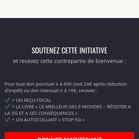
SOUTENEZ CETTE INITIATIVE
et recevez cette contrepartie de bienvenue :
Pour tout don ponctuel ≥ à 60€ (soit 20€ après réduction
d’impôt) ou don mensuel ≥ à 10€, recevez :
✔️ + UN REÇU FISCAL
✔️ + LE LIVRE « LE MEILLEUR DES E-MONDES – RÉSISTER A
LA 5G ET A SES CONSÉQUENCES »
✔️ + UN AUTOCOLLANT « STOP 5G »