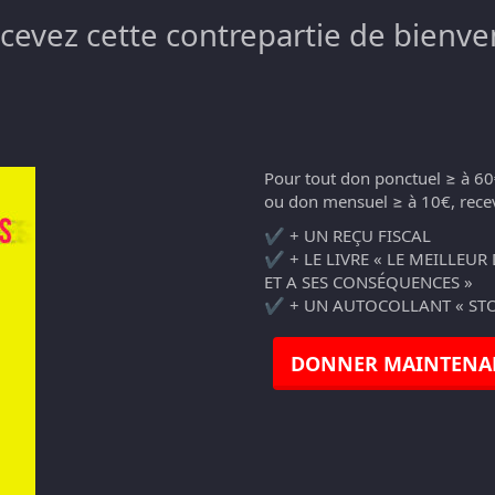
ecevez cette contrepartie de bienve
Pour tout don ponctuel ≥ à 60
ou don mensuel ≥ à 10€, recev
✔️ + UN REÇU FISCAL
✔️ + LE LIVRE « LE MEILLEUR
ET A SES CONSÉQUENCES »
✔️ + UN AUTOCOLLANT « STO
DONNER MAINTENA