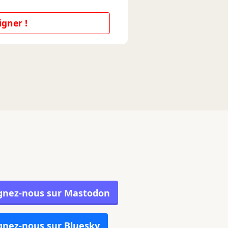
igner !
gnez-nous sur Mastodon
gnez-nous sur Bluesky