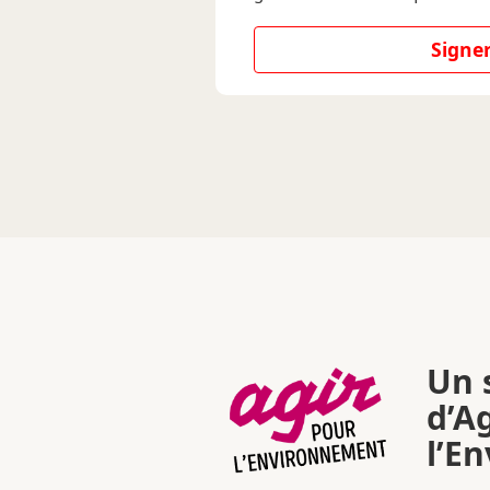
Signer
Un s
d’A
l’E