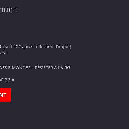
nue :
€ (soit 20€ après réduction d’impôt)
ez :
 DES E-MONDES – RÉSISTER A LA 5G
P 5G »
NT