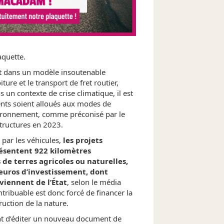
laetitia
a 
Il y a 3 ans
Valentin
Il y a 3 ans
aquette.
t dans un modèle insoutenable
ure et le transport de fret routier,
 un contexte de crise climatique, il est
ents soient alloués aux modes de
vironnement, comme préconisé par le
structures en 2023.
 par les véhicules,
les projets
ésentent 922 kilomètres
 de terres agricoles ou naturelles,
’euros d’investissement, dont
viennent de l’État
, selon le média
tribuable est donc forcé de financer la
ruction de la nature.
nt d’éditer un nouveau document de