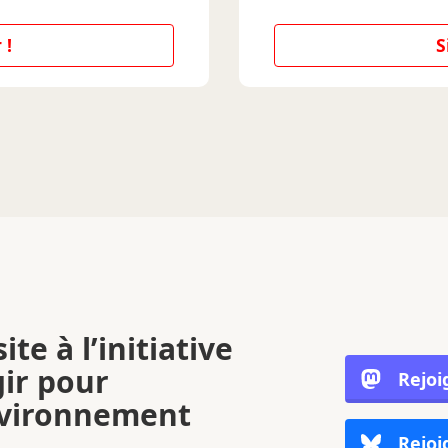
 !
S
ite à l’initiative
gir pour
Rejoi
nvironnement
Rejoi