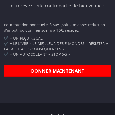
et recevez cette contrepartie de bienvenue :
Pour tout don ponctuel ≥ à 60€ (soit 20€ après réduction
d’impôt) ou don mensuel ≥ à 10€, recevez :
✔️ + UN REÇU FISCAL
✔️ + LE LIVRE « LE MEILLEUR DES E-MONDES – RÉSISTER A
LA 5G ET A SES CONSÉQUENCES »
✔️ + UN AUTOCOLLANT « STOP 5G »
DONNER MAINTENANT