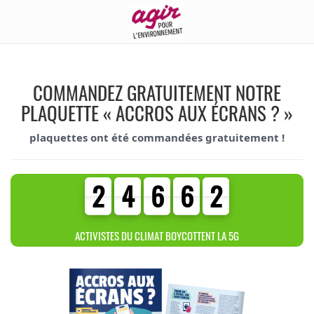
COMMANDEZ GRATUITEMENT NOTRE
PLAQUETTE « ACCROS AUX ÉCRANS ? »
plaquettes ont été commandées gratuitement !
2
4
6
6
2
2
4
6
6
2
3
0
4
9
ACTIVISTES DU CLIMAT BOYCOTTENT LA 5G