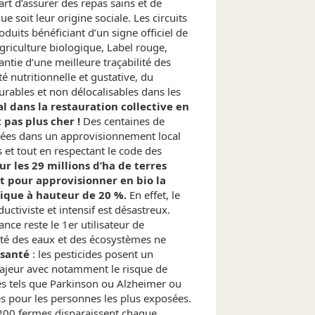
art d’assurer des repas sains et de
ue soit leur origine sociale. Les circuits
oduits bénéficiant d’un signe officiel de
Agriculture biologique, Label rouge,
antie d’une meilleure traçabilité des
é nutritionnelle et gustative, du
durables et non délocalisables dans les
al dans la restauration collective en
t pas plus cher !
Des centaines de
agées dans un approvisionnement local
s et tout en respectant le code des
ur les 29 millions d’ha de terres
nt pour approvisionner en bio la
lique à hauteur de 20 %.
En effet, le
ctiviste et intensif est désastreux.
ance reste le 1er utilisateur de
lité des eaux et des écosystèmes ne
 santé
: les pesticides posent un
ajeur avec notamment le risque de
s tels que Parkinson ou Alzheimer ou
s pour les personnes les plus exposées.
: 200 fermes disparaissent chaque