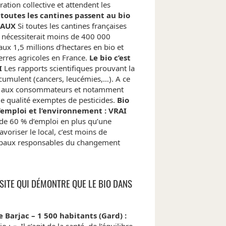
ation collective et attendent les
 toutes les cantines passent au bio
FAUX
Si toutes les cantines françaises
a nécessiterait moins de 400 000
ux 1,5 millions d’hectares en bio et
erres agricoles en France.
Le bio c’est
I
Les rapports scientifiques prouvant la
ccumulent (cancers, leucémies,…). A ce
ntit aux consommateurs et notamment
e qualité exemptes de pesticides.
Bio
 l’emploi et l’environnement : VRAI
 de 60 % d’emploi en plus qu’une
voriser le local, c’est moins de
ncipaux responsables du changement
ITE QUI DÉMONTRE QUE LE BIO DANS
 Barjac – 1 500 habitants (Gard) :