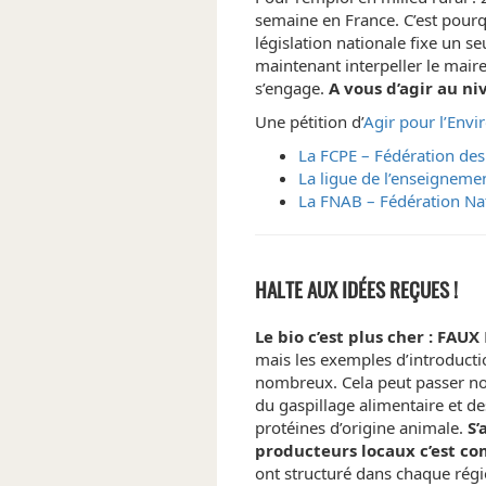
semaine en France. C’est pourq
législation nationale fixe un s
maintenant interpeller le mair
s’engage.
A vous d’agir au niv
Une pétition d’
Agir pour l’Env
La FCPE – Fédération des
La ligue de l’enseigneme
La FNAB – Fédération Nat
HALTE AUX IDÉES REÇUES !
Le bio c’est plus cher : FAUX
mais les exemples d’introducti
nombreux. Cela peut passer no
du gaspillage alimentaire et d
protéines d’origine animale.
S’
producteurs locaux c’est co
ont structuré dans chaque régi