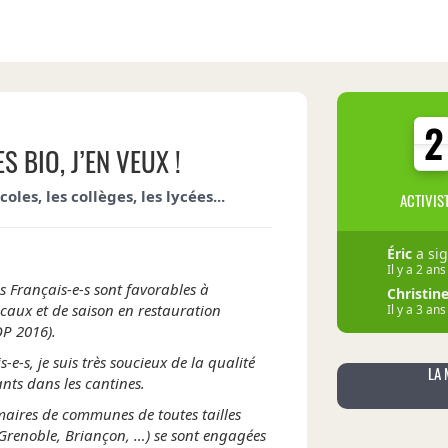
2
2
S BIO, J’EN VEUX !
oles, les collèges, les lycées...
ACTIVIS
Éric
a sig
Il y a 2 ans
 Français-e-s sont favorables à
Christin
locaux et de saison en restauration
Il y a 3 ans
OP 2016).
laetitia
a 
Il y a 3 ans
-s, je suis très soucieux de la qualité
LA 
Valentin
ants dans les cantines.
Il y a 3 ans
maires de communes de toutes tailles
 Grenoble, Briançon, …) se sont engagées