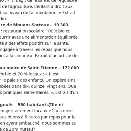
 : « Il s’agit de la santé, de l’équilibre
de l’agriculture. L’enfant a droit aux
u niveau de l’alimentation. » Extrait
din.
ire de Mouans-Sartoux – 10 300
:
restauration scolaire 100% bio et
ourrir avec une alimentation équilibrée
 a des effets positifs sur la santé,
engagée à travers les repas que nous
 à la cantine ». Extrait d’un article de
 au maire de Saint-Etienne – 172 000
% bio et 70 % locaux : « Il est
le palais des enfants. On espère ainsi
mbées dans dix, quinze, vingt ans. Que
 pratiques alimentaires. ». Extrait d’un
gouët – 550 habitants(Ille-et-
majoritairement locaux « Il y a onze
nous étions à 5 euros par repas pour la
, en ayant embauché, nous sommes au
le de 20minutes.fr.