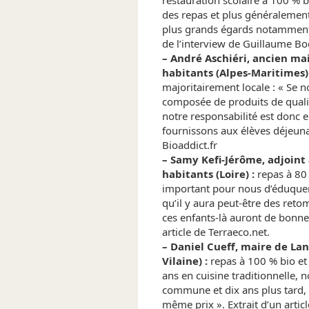
restauration scolaire à 100 % bio
des repas et plus généralement 
plus grands égards notamment a
de l’interview de Guillaume Bo
– André Aschiéri, ancien ma
habitants (Alpes-Maritimes) 
majoritairement locale : « Se n
composée de produits de qualité
notre responsabilité est donc 
fournissons aux élèves déjeunant
Bioaddict.fr
– Samy Kefi-Jérôme, adjoint
habitants (Loire) :
repas à 80 
important pour nous d’éduquer 
qu’il y aura peut-être des reto
ces enfants-là auront de bonnes
article de Terraeco.net.
– Daniel Cueff, maire de Lan
Vilaine) :
repas à 100 % bio et 
ans en cuisine traditionnelle, 
commune et dix ans plus tard
même prix ». Extrait d’un artic