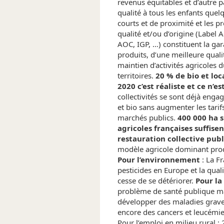
revenus équitables et d’autre p
qualité à tous les enfants quelq
courts et de proximité et les pr
qualité et/ou d’origine (Label 
AOC, IGP, …) constituent la gar
produits, d’une meilleure qualit
maintien d’activités agricoles 
territoires.
20 % de bio et loc
2020 c’est réaliste et ce n’es
collectivités se sont déjà eng
et bio sans augmenter les tarif
marchés publics.
400 000 ha s
agricoles françaises suffise
restauration collective pub
modèle agricole dominant produ
Pour l’environnement
: La Fr
pesticides en Europe et la qua
cesse de se détériorer.
Pour la
problème de santé publique m
développer des maladies grave
encore des cancers et leucémie
Pour l’emploi en milieu rural 