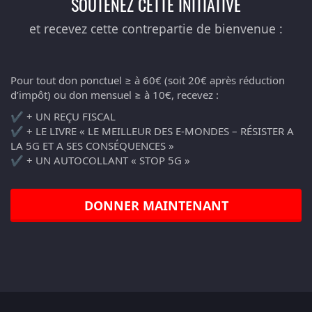
SOUTENEZ CETTE INITIATIVE
et recevez cette contrepartie de bienvenue :
Pour tout don ponctuel ≥ à 60€ (soit 20€ après réduction
d’impôt) ou don mensuel ≥ à 10€, recevez :
✔️ + UN REÇU FISCAL
✔️ + LE LIVRE « LE MEILLEUR DES E-MONDES – RÉSISTER A
LA 5G ET A SES CONSÉQUENCES »
✔️ + UN AUTOCOLLANT « STOP 5G »
DONNER MAINTENANT