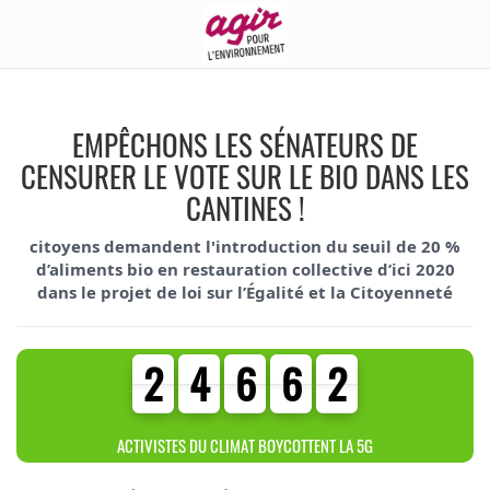
EMPÊCHONS LES SÉNATEURS DE
CENSURER LE VOTE SUR LE BIO DANS LES
CANTINES !
citoyens demandent l'introduction du seuil de 20 %
d’aliments bio en restauration collective d’ici 2020
dans le projet de loi sur l’Égalité et la Citoyenneté
2
4
6
6
2
2
4
6
6
2
4
4
0
9
5
ACTIVISTES DU CLIMAT BOYCOTTENT LA 5G