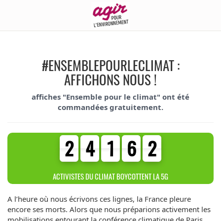
#ENSEMBLEPOURLECLIMAT :
AFFICHONS NOUS !
affiches "Ensemble pour le climat" ont été
commandées gratuitement.
2
4
1
6
2
2
4
1
6
2
4
4
0
0
4
ACTIVISTES DU CLIMAT BOYCOTTENT LA 5G
A l’heure où nous écrivons ces lignes, la France pleure
encore ses morts. Alors que nous préparions activement les
mobilisations entourant la conférence climatique de Paris,