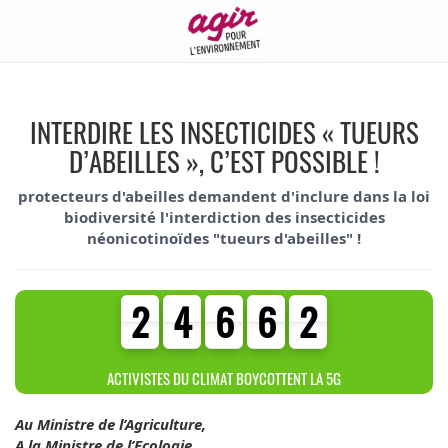
INTERDIRE LES INSECTICIDES « TUEURS
D’ABEILLES », C’EST POSSIBLE !
protecteurs d'abeilles demandent d'inclure dans la loi
biodiversité l'interdiction des insecticides
néonicotinoïdes "tueurs d'abeilles" !
2
4
6
6
2
2
4
6
6
2
4
4
3
5
5
ACTIVISTES DU CLIMAT BOYCOTTENT LA 5G
Au Ministre de l’Agriculture,
A la Ministre de l’Ecologie,