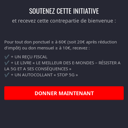
SOUTENEZ CETTE INITIATIVE
et recevez cette contrepartie de bienvenue :
Pour tout don ponctuel ≥ à 60€ (soit 20€ après réduction
d’impôt) ou don mensuel ≥ à 10€, recevez :
✔️ + UN REÇU FISCAL
✔️ + LE LIVRE « LE MEILLEUR DES E-MONDES – RÉSISTER A
LA 5G ET A SES CONSÉQUENCES »
✔️ + UN AUTOCOLLANT « STOP 5G »
DONNER MAINTENANT