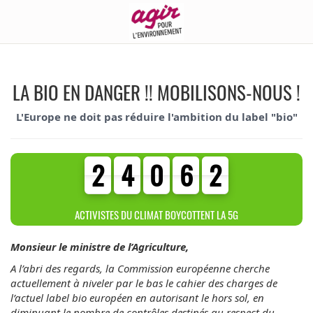
LA BIO EN DANGER !! MOBILISONS-NOUS !
L'Europe ne doit pas réduire l'ambition du label "bio"
2
4
0
6
2
2
4
0
6
2
4
4
6
8
4
ACTIVISTES DU CLIMAT BOYCOTTENT LA 5G
Monsieur le ministre de l’Agriculture,
A l’abri des regards, la Commission européenne cherche
actuellement à niveler par le bas le cahier des charges de
l’actuel label bio européen en autorisant le hors sol, en
diminuant le nombre de contrôles destinés au respect du