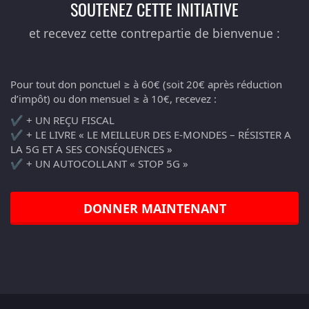
SOUTENEZ CETTE INITIATIVE
et recevez cette contrepartie de bienvenue :
Pour tout don ponctuel ≥ à 60€ (soit 20€ après réduction
d’impôt) ou don mensuel ≥ à 10€, recevez :
✔️ + UN REÇU FISCAL
✔️ + LE LIVRE « LE MEILLEUR DES E-MONDES – RÉSISTER A
LA 5G ET A SES CONSÉQUENCES »
✔️ + UN AUTOCOLLANT « STOP 5G »
DONNER MAINTENANT