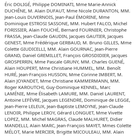
Éric DOLIGÉ, Philippe DOMINATI, Mme Marie-Annick
DUCHÊNE, M. Alain DUFAUT, Mme Nicole DURANTON, MM.
Jean-Louis DUVERNOIS, Jean-Paul ÉMORINE, Mme
Dominique ESTROSI SASSONE, MM. Hubert FALCO, Michel
FORISSIER, Alain FOUCHÉ, Bernard FOURNIER, Christophe
FRASSA, Jean-Claude GAUDIN, Jacques GAUTIER, Jacques
GENEST, Mme Frédérique GERBAUD, M. Bruno GILLES, Mme
Colette GIUDICELLI, MM. Alain GOURNAC, Jean-Pierre
GRAND, Daniel GREMILLET, François GROSDIDIER, Jacques
GROSPERRIN, Mme Pascale GRUNY, MM. Charles GUENÉ,
Alain HOUPERT, Mme Christiane HUMMEL, MM. Benoît
HURÉ, Jean-François HUSSON, Mme Corinne IMBERT, M.
Alain JOYANDET, Mme Christiane KAMMERMANN, MM.
Roger KAROUTCHI, Guy-Dominique KENNEL, Marc
LAMÉNIE, Mme Élisabeth LAMURE, MM. Daniel LAURENT,
Antoine LEFÈVRE, Jacques LEGENDRE, Dominique de LEGGE,
Jean-Pierre LELEUX, Jean-Baptiste LEMOYNE, Jean-Claude
LENOIR, Philippe LEROY, Gérard LONGUET, Mme Vivette
LOPEZ, MM. Michel MAGRAS, Claude MALHURET, Didier
MANDELLI, Alain MARC, Jean-François MAYET, Mmes Colette
MÉLOT, Marie MERCIER, Brigitte MICOULEAU, MM. Alain