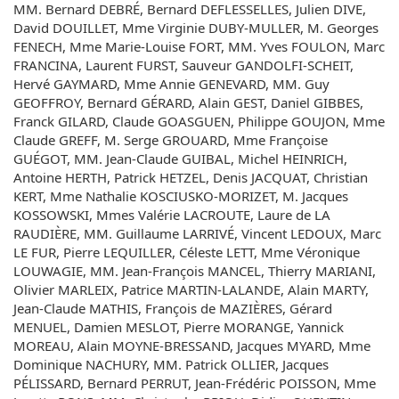
MM. Bernard DEBRÉ, Bernard DEFLESSELLES, Julien DIVE,
David DOUILLET, Mme Virginie DUBY-MULLER, M. Georges
FENECH, Mme Marie-Louise FORT, MM. Yves FOULON, Marc
FRANCINA, Laurent FURST, Sauveur GANDOLFI-SCHEIT,
Hervé GAYMARD, Mme Annie GENEVARD, MM. Guy
GEOFFROY, Bernard GÉRARD, Alain GEST, Daniel GIBBES,
Franck GILARD, Claude GOASGUEN, Philippe GOUJON, Mme
Claude GREFF, M. Serge GROUARD, Mme Françoise
GUÉGOT, MM. Jean-Claude GUIBAL, Michel HEINRICH,
Antoine HERTH, Patrick HETZEL, Denis JACQUAT, Christian
KERT, Mme Nathalie KOSCIUSKO-MORIZET, M. Jacques
KOSSOWSKI, Mmes Valérie LACROUTE, Laure de LA
RAUDIÈRE, MM. Guillaume LARRIVÉ, Vincent LEDOUX, Marc
LE FUR, Pierre LEQUILLER, Céleste LETT, Mme Véronique
LOUWAGIE, MM. Jean-François MANCEL, Thierry MARIANI,
Olivier MARLEIX, Patrice MARTIN-LALANDE, Alain MARTY,
Jean-Claude MATHIS, François de MAZIÈRES, Gérard
MENUEL, Damien MESLOT, Pierre MORANGE, Yannick
MOREAU, Alain MOYNE-BRESSAND, Jacques MYARD, Mme
Dominique NACHURY, MM. Patrick OLLIER, Jacques
PÉLISSARD, Bernard PERRUT, Jean-Frédéric POISSON, Mme