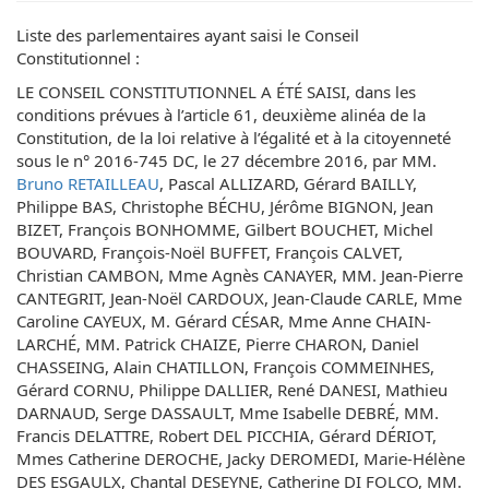
Liste des parlementaires ayant saisi le Conseil
Constitutionnel :
LE CONSEIL CONSTITUTIONNEL A ÉTÉ SAISI, dans les
conditions prévues à l’article 61, deuxième alinéa de la
Constitution, de la loi relative à l’égalité et à la citoyenneté
sous le n° 2016-745 DC, le 27 décembre 2016, par MM.
Bruno RETAILLEAU
, Pascal ALLIZARD, Gérard BAILLY,
Philippe BAS, Christophe BÉCHU, Jérôme BIGNON, Jean
BIZET, François BONHOMME, Gilbert BOUCHET, Michel
BOUVARD, François-Noël BUFFET, François CALVET,
Christian CAMBON, Mme Agnès CANAYER, MM. Jean-Pierre
CANTEGRIT, Jean-Noël CARDOUX, Jean-Claude CARLE, Mme
Caroline CAYEUX, M. Gérard CÉSAR, Mme Anne CHAIN-
LARCHÉ, MM. Patrick CHAIZE, Pierre CHARON, Daniel
CHASSEING, Alain CHATILLON, François COMMEINHES,
Gérard CORNU, Philippe DALLIER, René DANESI, Mathieu
DARNAUD, Serge DASSAULT, Mme Isabelle DEBRÉ, MM.
Francis DELATTRE, Robert DEL PICCHIA, Gérard DÉRIOT,
Mmes Catherine DEROCHE, Jacky DEROMEDI, Marie-Hélène
DES ESGAULX, Chantal DESEYNE, Catherine DI FOLCO, MM.