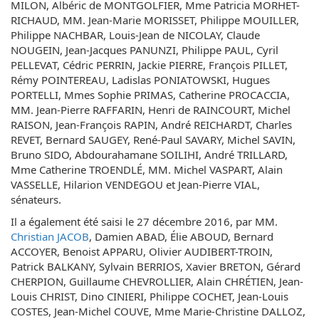
MILON, Albéric de MONTGOLFIER, Mme Patricia MORHET-
RICHAUD, MM. Jean-Marie MORISSET, Philippe MOUILLER,
Philippe NACHBAR, Louis-Jean de NICOLAY, Claude
NOUGEIN, Jean-Jacques PANUNZI, Philippe PAUL, Cyril
PELLEVAT, Cédric PERRIN, Jackie PIERRE, François PILLET,
Rémy POINTEREAU, Ladislas PONIATOWSKI, Hugues
PORTELLI, Mmes Sophie PRIMAS, Catherine PROCACCIA,
MM. Jean-Pierre RAFFARIN, Henri de RAINCOURT, Michel
RAISON, Jean-François RAPIN, André REICHARDT, Charles
REVET, Bernard SAUGEY, René-Paul SAVARY, Michel SAVIN,
Bruno SIDO, Abdourahamane SOILIHI, André TRILLARD,
Mme Catherine TROENDLÉ, MM. Michel VASPART, Alain
VASSELLE, Hilarion VENDEGOU et Jean-Pierre VIAL,
sénateurs.
Il a également été saisi le 27 décembre 2016, par MM.
Christian JACOB
, Damien ABAD, Élie ABOUD, Bernard
ACCOYER, Benoist APPARU, Olivier AUDIBERT-TROIN,
Patrick BALKANY, Sylvain BERRIOS, Xavier BRETON, Gérard
CHERPION, Guillaume CHEVROLLIER, Alain CHRÉTIEN, Jean-
Louis CHRIST, Dino CINIERI, Philippe COCHET, Jean-Louis
COSTES, Jean-Michel COUVE, Mme Marie-Christine DALLOZ,