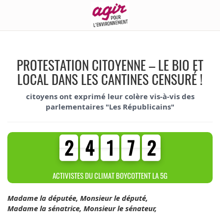
PROTESTATION CITOYENNE – LE BIO ET
LOCAL DANS LES CANTINES CENSURÉ !
citoyens ont exprimé leur colère vis-à-vis des
parlementaires "Les Républicains"
2
4
1
7
2
2
4
1
7
2
4
4
6
6
6
ACTIVISTES DU CLIMAT BOYCOTTENT LA 5G
Madame la députée, Monsieur le député,
Madame la sénatrice, Monsieur le sénateur,