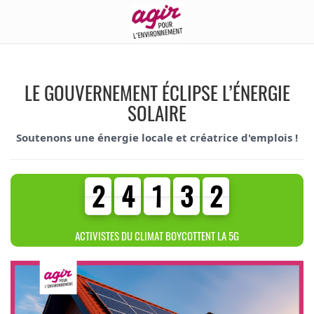
LE GOUVERNEMENT ÉCLIPSE L’ÉNERGIE
SOLAIRE
Soutenons une énergie locale et créatrice d'emplois !
2
4
1
3
2
2
4
1
3
2
4
4
0
2
1
ACTIVISTES DU CLIMAT BOYCOTTENT LA 5G