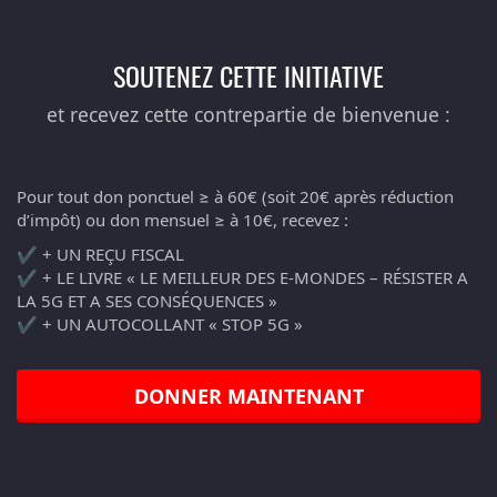
SOUTENEZ CETTE INITIATIVE
et recevez cette contrepartie de bienvenue :
Pour tout don ponctuel ≥ à 60€ (soit 20€ après réduction
d’impôt) ou don mensuel ≥ à 10€, recevez :
✔️ + UN REÇU FISCAL
✔️ + LE LIVRE « LE MEILLEUR DES E-MONDES – RÉSISTER A
LA 5G ET A SES CONSÉQUENCES »
✔️ + UN AUTOCOLLANT « STOP 5G »
DONNER MAINTENANT