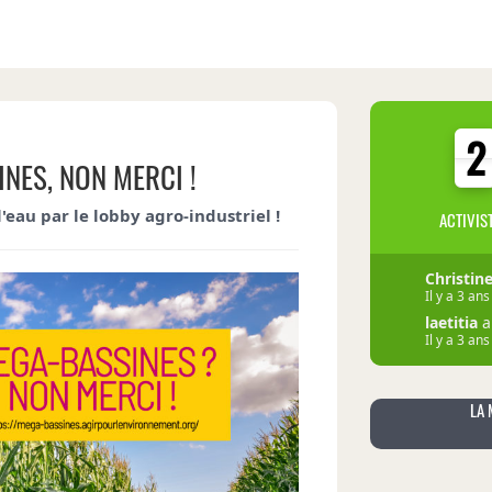
2
2
NES, NON MERCI !
eau par le lobby agro-industriel !
ACTIVIS
Éric
a sig
Il y a 2 ans
Christin
Il y a 3 ans
laetitia
a 
Il y a 3 ans
LA 
Valentin
Il y a 3 ans