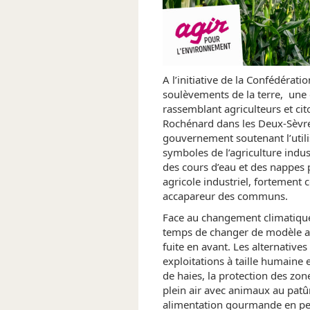
A l’initiative de la Confédérati
soulèvements de la terre, une
rassemblant agriculteurs et cit
Rochénard dans les Deux-Sèvres
gouvernement soutenant l’util
symboles de l’agriculture indus
des cours d’eau et des nappes 
agricole industriel, fortement
accapareur des communs.
Face au changement climatique e
temps de changer de modèle ag
fuite en avant. Les alternative
exploitations à taille humaine e
de haies, la protection des zo
plein air avec animaux au patû
alimentation gourmande en pes