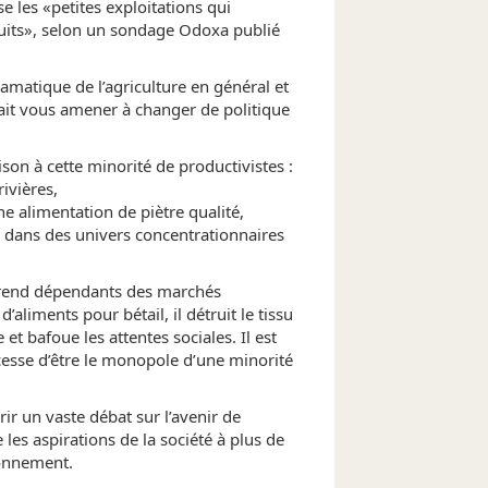
se les «petites exploitations qui
Christin
Il y a 3 ans
oduits», selon un sondage Odoxa publié
laetitia
a 
Il y a 3 ans
amatique de l’agriculture en général et
Valentin
rait vous amener à changer de politique
Il y a 3 ans
on à cette minorité de productivistes :
ivières,
e alimentation de piètre qualité,
 dans des univers concentrationnaires
 rend dépendants des marchés
’aliments pour bétail, il détruit le tissu
t bafoue les attentes sociales. Il est
cesse d’être le monopole d’une minorité
rir un vaste débat sur l’avenir de
 les aspirations de la société à plus de
ronnement.