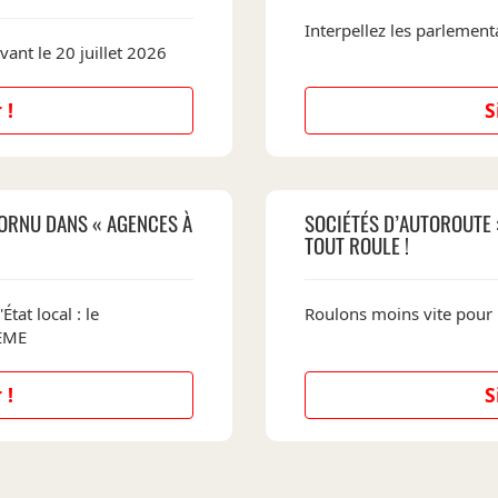
Interpellez les parlementa
vant le 20 juillet 2026
 !
S
ORNU DANS « AGENCES À
SOCIÉTÉS D’AUTOROUTE 
TOUT ROULE !
État local : le
Roulons moins vite pour
DEME
 !
S