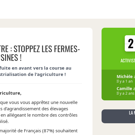
2
2
RE : STOPPEZ LES FERMES-
SINES !
ACTIVIS
fuite en avant vers la course au
rialisation de l'agriculture !
helene
Il y a 1 a
Michèle
a
Il y a 1 an
riculture,
Camille
a
Il y a 2 ans
que vous vous apprêtez une nouvelle
ons d’agrandissement des élevages
LA 
Lydie
a s
t en allégeant le nombre des contrôles
Il y a 2 ans
lisé.
Éric
a sig
Il y a 2 ans
ajorité de Français (87%) souhaitent