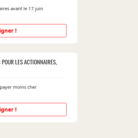
ires avant le 17 juin
igner !
: POUR LES ACTIONNAIRES,
 payer moins cher
igner !