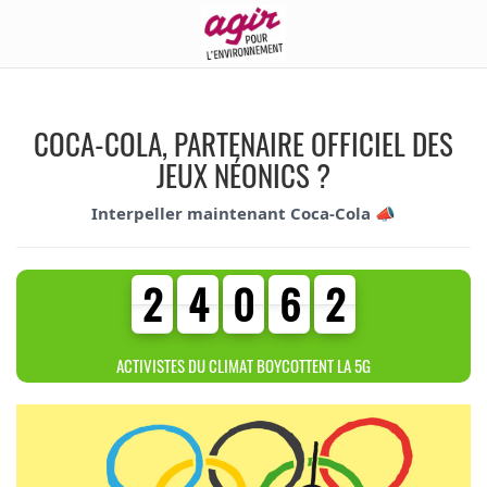
COCA-COLA, PARTENAIRE OFFICIEL DES
JEUX NÉONICS ?
Interpeller maintenant Coca-Cola 📣
2
4
0
6
2
2
4
0
6
2
3
6
5
7
ACTIVISTES DU CLIMAT BOYCOTTENT LA 5G