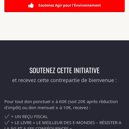
Soutenez Agir pour l'Environnement
SOUTENEZ CETTE INITIATIVE
et recevez cette contrepartie de bienvenue :
Pour tout don ponctuel ≥ à 60€ (soit 20€ après réduction
d’impôt) ou don mensuel ≥ à 10€, recevez :
✔️ + UN REÇU FISCAL
✔️ + LE LIVRE « LE MEILLEUR DES E-MONDES – RÉSISTER A
LA 5G ET A SES CONSÉQUENCES »