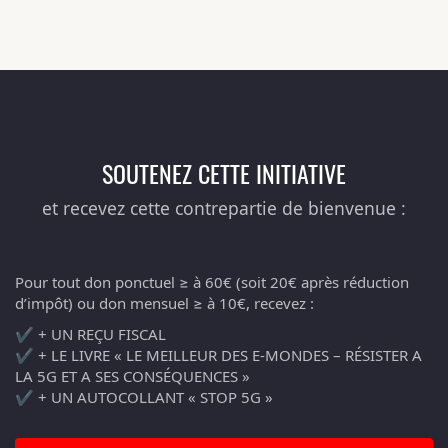
SOUTENEZ CETTE INITIATIVE
et recevez cette contrepartie de bienvenue :
Pour tout don ponctuel ≥ à 60€ (soit 20€ après réduction
d’impôt) ou don mensuel ≥ à 10€, recevez :
✔️ + UN REÇU FISCAL
✔️ + LE LIVRE « LE MEILLEUR DES E-MONDES – RÉSISTER A
LA 5G ET A SES CONSÉQUENCES »
✔️ + UN AUTOCOLLANT « STOP 5G »