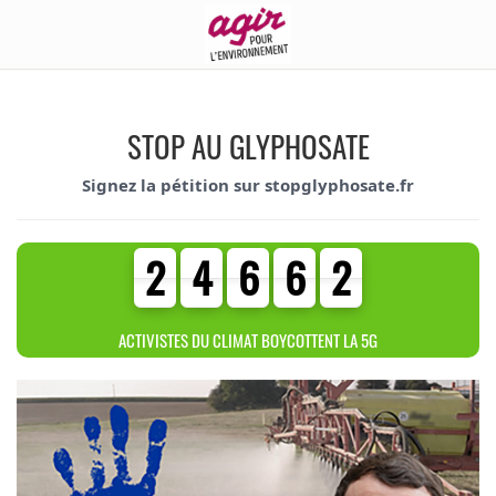
STOP AU GLYPHOSATE
Signez la pétition sur stopglyphosate.fr
2
4
6
6
2
2
4
6
6
2
3
0
5
7
ACTIVISTES DU CLIMAT BOYCOTTENT LA 5G