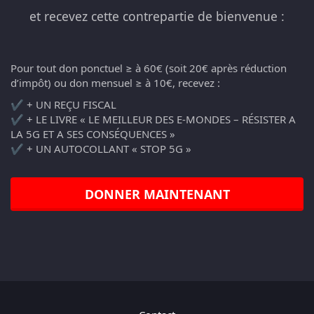
et recevez cette contrepartie de bienvenue :
Pour tout don ponctuel ≥ à 60€ (soit 20€ après réduction
d’impôt) ou don mensuel ≥ à 10€, recevez :
✔️ + UN REÇU FISCAL
✔️ + LE LIVRE « LE MEILLEUR DES E-MONDES – RÉSISTER A
LA 5G ET A SES CONSÉQUENCES »
✔️ + UN AUTOCOLLANT « STOP 5G »
DONNER MAINTENANT