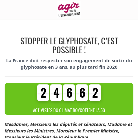
STOPPER LE GLYPHOSATE, C’EST
POSSIBLE !
La France doit respecter son engagement de sortir du
glyphosate en 3 ans, au plus tard fin 2020
2
4
6
6
2
2
4
6
6
2
4
4
0
0
3
ACTIVISTES DU CLIMAT BOYCOTTENT LA 5G
Mesdames, Messieurs les députés et sénateurs, Madame et
Messieurs les Ministres, Monsieur le Premier Ministre,
Monsieur le Président de la République