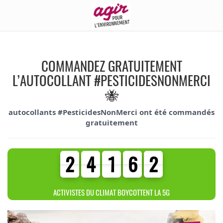
COMMANDEZ GRATUITEMENT
L’AUTOCOLLANT #PESTICIDESNONMERCI
🐝
autocollants #PesticidesNonMerci ont été commandés
gratuitement
2
4
1
6
2
2
4
1
6
2
4
4
6
9
4
ACTIVISTES DU CLIMAT BOYCOTTENT LA 5G