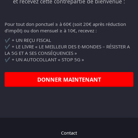
et recevez cette contrepartie de bienvenue :
Pour tout don ponctuel ≥ à 60€ (soit 20€ après réduction
d’impôt) ou don mensuel ≥ à 10€, recevez :
✔️ + UN REÇU FISCAL
✔️ + LE LIVRE « LE MEILLEUR DES E-MONDES – RÉSISTER A
LA 5G ET A SES CONSÉQUENCES »
✔️ + UN AUTOCOLLANT « STOP 5G »
DONNER MAINTENANT
Contact