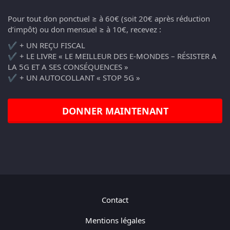
Pour tout don ponctuel ≥ à 60€ (soit 20€ après réduction
d’impôt) ou don mensuel ≥ à 10€, recevez :
✔️ + UN REÇU FISCAL
✔️ + LE LIVRE « LE MEILLEUR DES E-MONDES – RÉSISTER A
LA 5G ET A SES CONSÉQUENCES »
✔️ + UN AUTOCOLLANT « STOP 5G »
DONNER MAINTENANT
Contact
Mentions légales