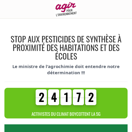
STOP AUX PESTICIDES DE SYNTHÈSE À
PROXIMITÉ DES HABITATIONS ET DES
ÉCOLES
Le ministre de l'agrochimie doit entendre notre
détermination !!!
2
4
1
7
2
2
4
1
7
2
4
4
0
6
6
ACTIVISTES DU CLIMAT BOYCOTTENT LA 5G