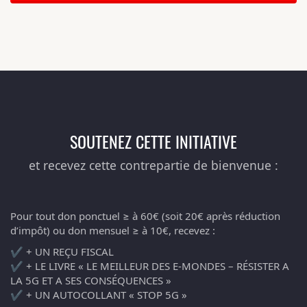
SOUTENEZ CETTE INITIATIVE
et recevez cette contrepartie de bienvenue :
Pour tout don ponctuel ≥ à 60€ (soit 20€ après réduction
d’impôt) ou don mensuel ≥ à 10€, recevez :
✔️ + UN REÇU FISCAL
✔️ + LE LIVRE « LE MEILLEUR DES E-MONDES – RÉSISTER A
LA 5G ET A SES CONSÉQUENCES »
✔️ + UN AUTOCOLLANT « STOP 5G »