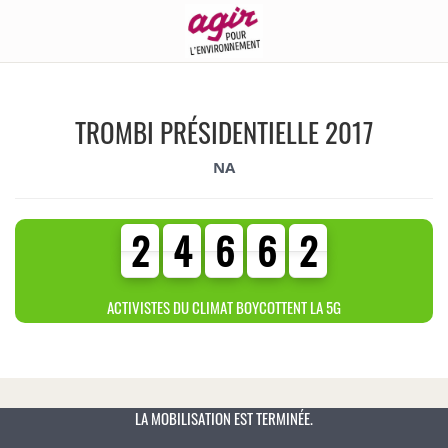
TROMBI PRÉSIDENTIELLE 2017
NA
2
4
6
6
2
2
4
6
6
2
3
0
4
0
ACTIVISTES DU CLIMAT BOYCOTTENT LA 5G
LA MOBILISATION EST TERMINÉE.