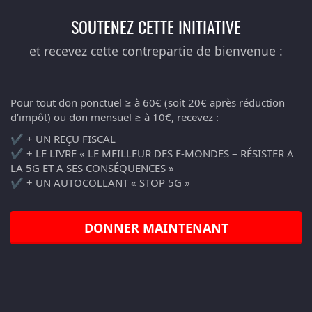
SOUTENEZ CETTE INITIATIVE
et recevez cette contrepartie de bienvenue :
Pour tout don ponctuel ≥ à 60€ (soit 20€ après réduction
d’impôt) ou don mensuel ≥ à 10€, recevez :
✔️ + UN REÇU FISCAL
✔️ + LE LIVRE « LE MEILLEUR DES E-MONDES – RÉSISTER A
LA 5G ET A SES CONSÉQUENCES »
✔️ + UN AUTOCOLLANT « STOP 5G »
DONNER MAINTENANT