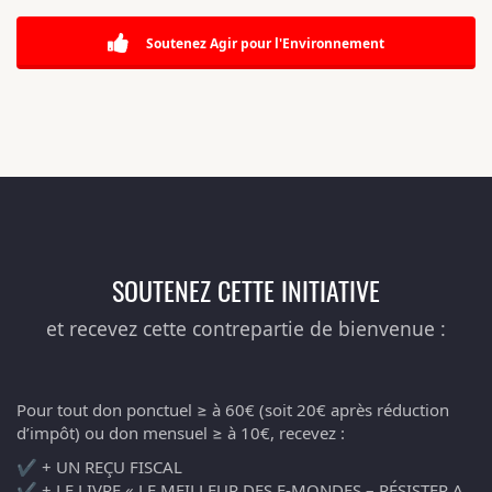
Soutenez Agir pour l'Environnement
SOUTENEZ CETTE INITIATIVE
et recevez cette contrepartie de bienvenue :
Pour tout don ponctuel ≥ à 60€ (soit 20€ après réduction
d’impôt) ou don mensuel ≥ à 10€, recevez :
✔️ + UN REÇU FISCAL
✔️ + LE LIVRE « LE MEILLEUR DES E-MONDES – RÉSISTER A