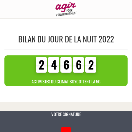
BILAN DU JOUR DE LA NUIT 2022
2
4
6
6
2
2
4
6
6
2
3
0
4
0
ACTIVISTES DU CLIMAT BOYCOTTENT LA 5G
VOTRE SIGNATURE