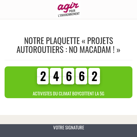
NOTRE PLAQUETTE « PROJETS
AUTOROUTIERS : NO MACADAM ! »
2
4
6
6
2
2
4
6
6
2
3
0
4
0
ACTIVISTES DU CLIMAT BOYCOTTENT LA 5G
VOTRE SIGNATURE