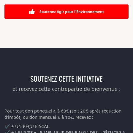
Soutenez Agir pour l'Environnement
SOUTENEZ CETTE INITIATIVE
et recevez cette contrepartie de bienvenue :
Pour tout don ponctuel ≥ à 60€ (soit 20€ après réduction
d’impôt) ou don mensuel ≥ à 10€, recevez :
✔️ + UN REÇU FISCAL
✔️ + LE LIVRE « LE MEILLEUR DES E-MONDES – RÉSISTER A