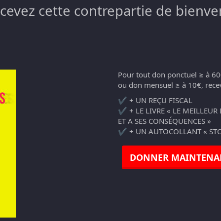
ecevez cette contrepartie de bienve
Pour tout don ponctuel ≥ à 60
ou don mensuel ≥ à 10€, recev
✔️ + UN REÇU FISCAL
✔️ + LE LIVRE « LE MEILLEUR
ET A SES CONSÉQUENCES »
✔️ + UN AUTOCOLLANT « STO
DONNER MAINTENA