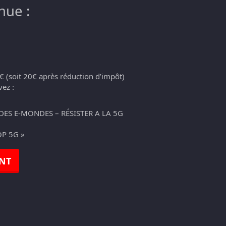
nue :
€ (soit 20€ après réduction d’impôt)
ez :
 DES E-MONDES – RÉSISTER A LA 5G
P 5G »
NT