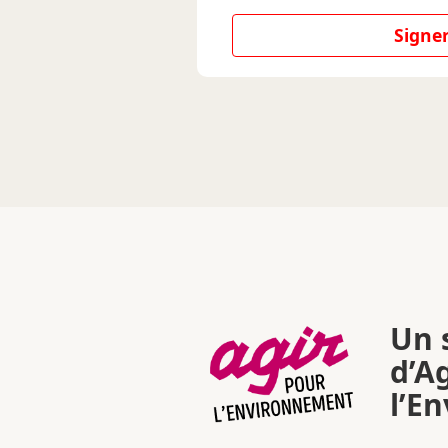
Signer
Un s
d’A
l’E