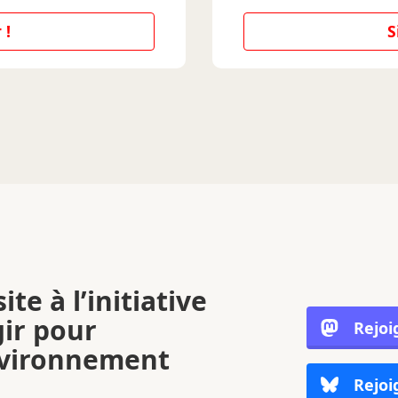
 !
S
ite à l’initiative
gir pour
Rejoi
nvironnement
Rejoi