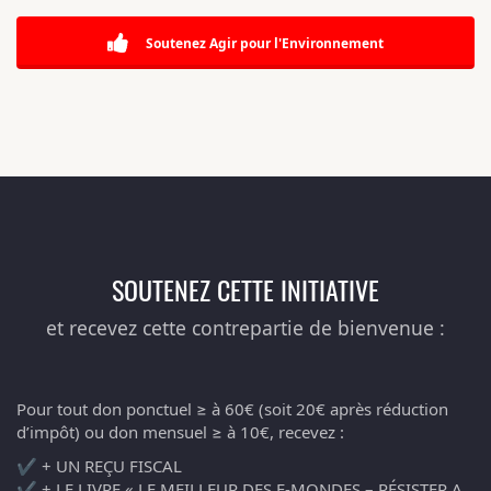
Soutenez Agir pour l'Environnement
SOUTENEZ CETTE INITIATIVE
et recevez cette contrepartie de bienvenue :
Pour tout don ponctuel ≥ à 60€ (soit 20€ après réduction
d’impôt) ou don mensuel ≥ à 10€, recevez :
✔️ + UN REÇU FISCAL
✔️ + LE LIVRE « LE MEILLEUR DES E-MONDES – RÉSISTER A