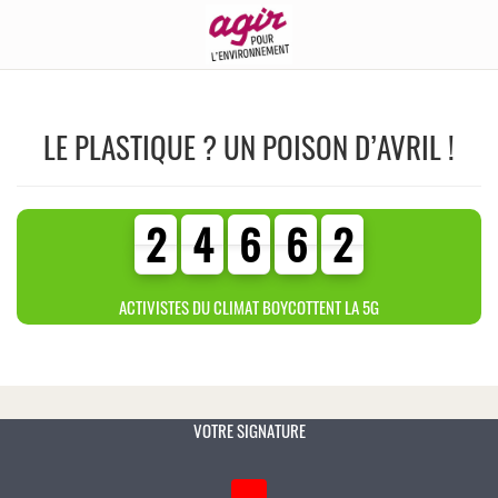
LE PLASTIQUE ? UN POISON D’AVRIL !
2
4
6
6
2
2
4
6
6
2
3
0
3
1
ACTIVISTES DU CLIMAT BOYCOTTENT LA 5G
VOTRE SIGNATURE