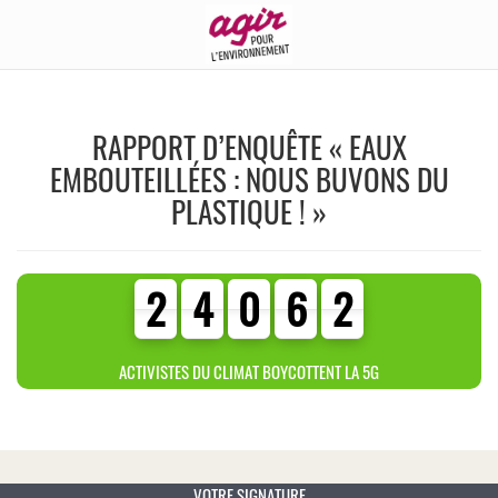
RAPPORT D’ENQUÊTE « EAUX
EMBOUTEILLÉES : NOUS BUVONS DU
PLASTIQUE ! »
2
4
0
6
2
2
4
0
6
2
3
9
4
0
ACTIVISTES DU CLIMAT BOYCOTTENT LA 5G
VOTRE SIGNATURE