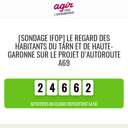
[SONDAGE IFOP] LE REGARD DES
HABITANTS DU TARN ET DE HAUTE-
GARONNE SUR LE PROJET D’AUTOROUTE
A69
2
4
6
6
2
2
4
6
6
2
3
0
3
0
ACTIVISTES DU CLIMAT BOYCOTTENT LA 5G