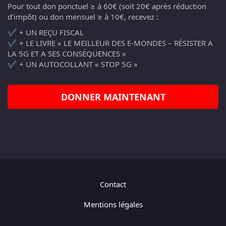
Pour tout don ponctuel ≥ à 60€ (soit 20€ après réduction
d’impôt) ou don mensuel ≥ à 10€, recevez :
✔️ + UN REÇU FISCAL
✔️ + LE LIVRE « LE MEILLEUR DES E-MONDES – RÉSISTER A
LA 5G ET A SES CONSÉQUENCES »
✔️ + UN AUTOCOLLANT « STOP 5G »
DONNER MAINTENANT
Contact
Mentions légales