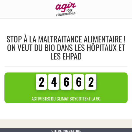
STOP À LA MALTRAITANCE ALIMENTAIRE !
ON VEUT DU BIO DANS LES HÔPITAUX ET
LES EHPAD
2
4
6
6
2
2
4
6
6
2
3
9
8
7
ACTIVISTES DU CLIMAT BOYCOTTENT LA 5G
VOTRE SIGNATURE