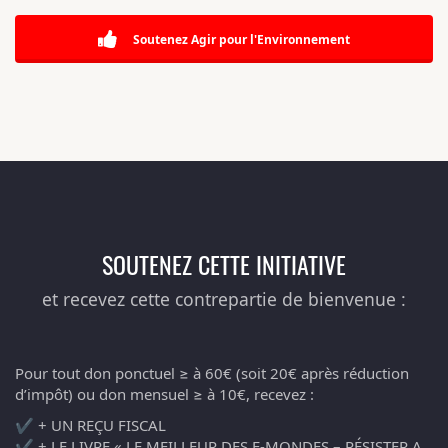
Soutenez Agir pour l'Environnement
SOUTENEZ CETTE INITIATIVE
et recevez cette contrepartie de bienvenue :
Pour tout don ponctuel ≥ à 60€ (soit 20€ après réduction
d’impôt) ou don mensuel ≥ à 10€, recevez :
✔️ + UN REÇU FISCAL
✔️ + LE LIVRE « LE MEILLEUR DES E-MONDES – RÉSISTER A